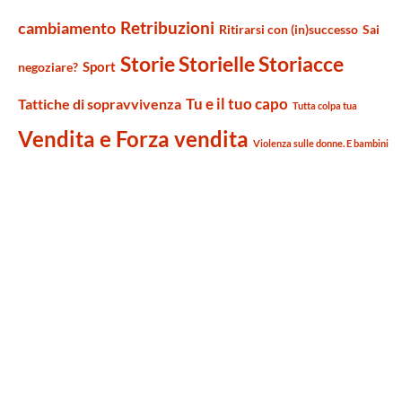
Retribuzioni
cambiamento
Ritirarsi con (in)successo
Sai
Storie Storielle Storiacce
Sport
negoziare?
Tu e il tuo capo
Tattiche di sopravvivenza
Tutta colpa tua
Vendita e Forza vendita
Violenza sulle donne. E bambini