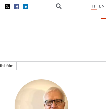
IT
EN
tibi-film