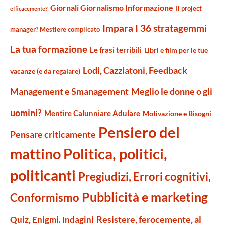
Giornali Giornalismo Informazione
Il project
efficacemente?
Impara I 36 stratagemmi
manager? Mestiere complicato
La tua formazione
Le frasi terribili
Libri e film per le tue
Lodi, Cazziatoni, Feedback
vacanze (e da regalare)
Management e Smanagement
Meglio le donne o gli
uomini?
Mentire Calunniare Adulare
Motivazione e Bisogni
Pensiero del
Pensare criticamente
mattino
Politica, politici,
politicanti
Pregiudizi, Errori cognitivi,
Pubblicità e marketing
Conformismo
Resistere, ferocemente, al
Quiz, Enigmi. Indagini