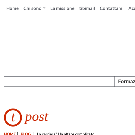
Home
Chi sono
La missione
tibimail
Contattami
Ac
Formaz
post
t
HOME
|
BLOG
|
La carriera? Un affare complicato