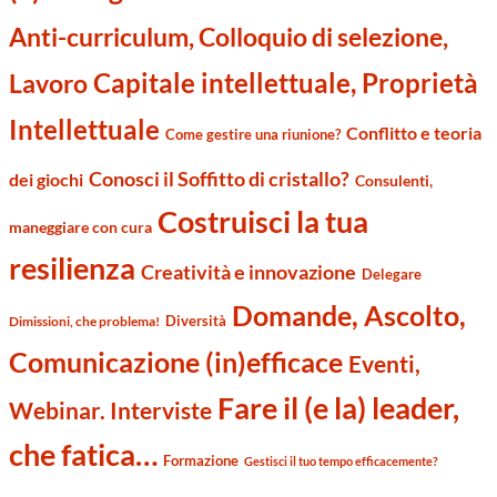
Anti-curriculum, Colloquio di selezione,
Capitale intellettuale, Proprietà
Lavoro
Intellettuale
Conflitto e teoria
Come gestire una riunione?
Conosci il Soffitto di cristallo?
dei giochi
Consulenti,
Costruisci la tua
maneggiare con cura
resilienza
Creatività e innovazione
Delegare
Domande, Ascolto,
Diversità
Dimissioni, che problema!
Comunicazione (in)efficace
Eventi,
Fare il (e la) leader,
Webinar. Interviste
che fatica…
Formazione
Gestisci il tuo tempo efficacemente?