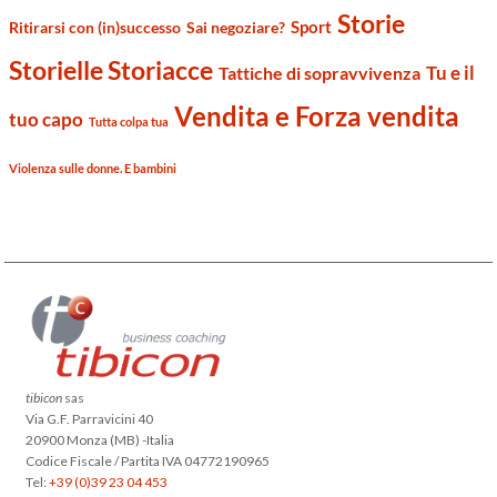
Storie
Sport
Ritirarsi con (in)successo
Sai negoziare?
Storielle Storiacce
Tu e il
Tattiche di sopravvivenza
Vendita e Forza vendita
tuo capo
Tutta colpa tua
Violenza sulle donne. E bambini
tibicon
sas
Via G.F. Parravicini 40
20900 Monza (MB) -Italia
Codice Fiscale / Partita IVA 04772190965
Tel:
+39 (0)39 23 04 453