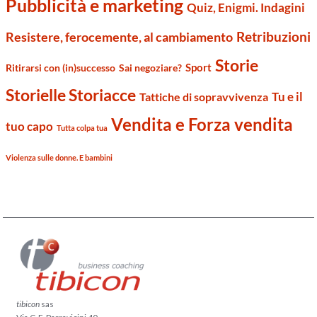
Pubblicità e marketing
Quiz, Enigmi. Indagini
Retribuzioni
Resistere, ferocemente, al cambiamento
Storie
Sport
Ritirarsi con (in)successo
Sai negoziare?
Storielle Storiacce
Tu e il
Tattiche di sopravvivenza
Vendita e Forza vendita
tuo capo
Tutta colpa tua
Violenza sulle donne. E bambini
tibicon
sas