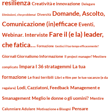
resilienza
Creatività e innovazione
Delegare
Domande, Ascolto,
Diversità
Dimissioni, che problema!
Comunicazione (in)efficace
Eventi,
Fare il (e la) leader,
Webinar. Interviste
che fatica…
Formazione
Gestisci il tuo tempo efficacemente?
Giornali Giornalismo Informazione
Il project manager? Mestiere
Impara I 36 stratagemmi
La tua
complicato
formazione
Le frasi terribili
Libri e film per le tue vacanze (e da
Management e
Lodi, Cazziatoni, Feedback
regalare)
Smanagement
Meglio le donne o gli uomini?
Mentire
Pensare
Calunniare Adulare
Motivazione e Bisogni