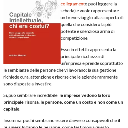
collegament
o puoi leggere la
scheda) e vuole rappresentare
un breve viaggio alla scoperta di
quella che considero la più
potente e silenziosa arma di
competizione.
Esso in effetti rappresenta la
principale ricchezza di
un’impresa e prende soprattutto
le sembianze delle persone che vi lavorano; la sua gestione
richiede cura, attenzione e risorse che le aziende raramente
sono disposte a investire.
Sì, può sembrare incredibile:
le imprese vedono la loro
principale risorsa, le persone, come un costo e non come un
capitale
.
Insomma, pochi sembrano essere davvero consapevoli che
il
business lo fanno le persone
, come testimonia questo