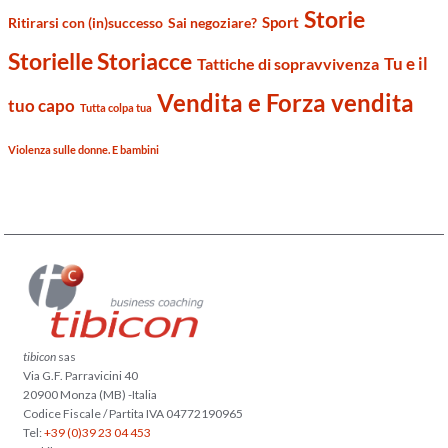
Storie
Sport
Ritirarsi con (in)successo
Sai negoziare?
Storielle Storiacce
Tu e il
Tattiche di sopravvivenza
Vendita e Forza vendita
tuo capo
Tutta colpa tua
Violenza sulle donne. E bambini
tibicon
sas
Via G.F. Parravicini 40
20900 Monza (MB) -Italia
Codice Fiscale / Partita IVA 04772190965
Tel:
+39 (0)39 23 04 453