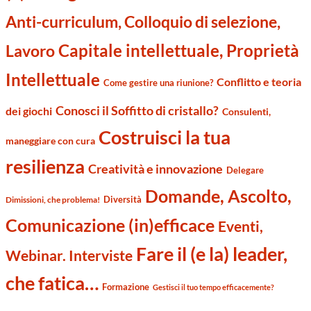
Anti-curriculum, Colloquio di selezione,
Capitale intellettuale, Proprietà
Lavoro
Intellettuale
Conflitto e teoria
Come gestire una riunione?
Conosci il Soffitto di cristallo?
dei giochi
Consulenti,
Costruisci la tua
maneggiare con cura
resilienza
Creatività e innovazione
Delegare
Domande, Ascolto,
Diversità
Dimissioni, che problema!
Comunicazione (in)efficace
Eventi,
Fare il (e la) leader,
Webinar. Interviste
che fatica…
Formazione
Gestisci il tuo tempo efficacemente?