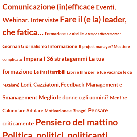
Comunicazione (in)efficace
Eventi,
Fare il (e la) leader,
Webinar. Interviste
che fatica…
Formazione
Gestisci il tuo tempo efficacemente?
Giornali Giornalismo Informazione
Il project manager? Mestiere
Impara I 36 stratagemmi
La tua
complicato
formazione
Le frasi terribili
Libri e film per le tue vacanze (e da
Management e
Lodi, Cazziatoni, Feedback
regalare)
Smanagement
Meglio le donne o gli uomini?
Mentire
Pensare
Calunniare Adulare
Motivazione e Bisogni
Pensiero del mattino
criticamente
Politica, politici, politicanti