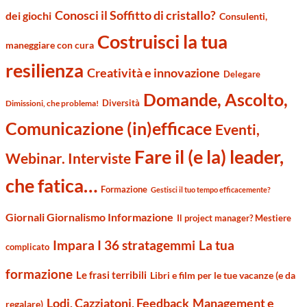
Conosci il Soffitto di cristallo?
dei giochi
Consulenti,
Costruisci la tua
maneggiare con cura
resilienza
Creatività e innovazione
Delegare
Domande, Ascolto,
Diversità
Dimissioni, che problema!
Comunicazione (in)efficace
Eventi,
Fare il (e la) leader,
Webinar. Interviste
che fatica…
Formazione
Gestisci il tuo tempo efficacemente?
Giornali Giornalismo Informazione
Il project manager? Mestiere
Impara I 36 stratagemmi
La tua
complicato
formazione
Le frasi terribili
Libri e film per le tue vacanze (e da
Management e
Lodi, Cazziatoni, Feedback
regalare)