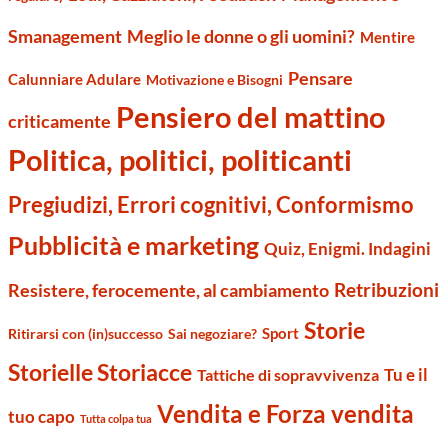
Smanagement
Meglio le donne o gli uomini?
Mentire
Pensare
Calunniare Adulare
Motivazione e Bisogni
Pensiero del mattino
criticamente
Politica, politici, politicanti
Pregiudizi, Errori cognitivi, Conformismo
Pubblicità e marketing
Quiz, Enigmi. Indagini
Retribuzioni
Resistere, ferocemente, al cambiamento
Storie
Sport
Ritirarsi con (in)successo
Sai negoziare?
Storielle Storiacce
Tu e il
Tattiche di sopravvivenza
Vendita e Forza vendita
tuo capo
Tutta colpa tua