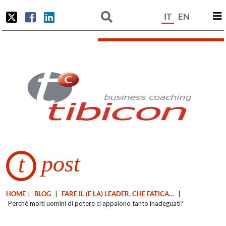
IT
EN
post
t
HOME
|
BLOG
|
FARE IL (E LA) LEADER, CHE FATICA…
|
Perché molti uomini di potere ci appaiono tanto inadeguati?