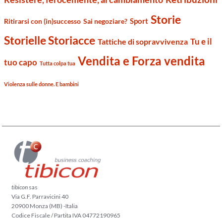
Storie
Sport
Ritirarsi con (in)successo
Sai negoziare?
Storielle Storiacce
Tu e il
Tattiche di sopravvivenza
Vendita e Forza vendita
tuo capo
Tutta colpa tua
Violenza sulle donne. E bambini
tibicon
sas
Via G.F. Parravicini 40
20900 Monza (MB) -Italia
Codice Fiscale / Partita IVA 04772190965