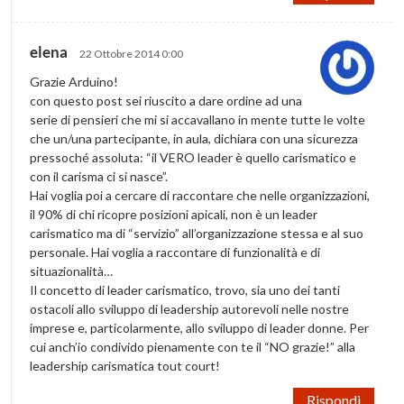
elena
22 Ottobre 2014 0:00
Grazie Arduino!
con questo post sei riuscito a dare ordine ad una
serie di pensieri che mi si accavallano in mente tutte le volte
che un/una partecipante, in aula, dichiara con una sicurezza
pressoché assoluta: “il VERO leader è quello carismatico e
con il carisma ci si nasce”.
Hai voglia poi a cercare di raccontare che nelle organizzazioni,
il 90% di chi ricopre posizioni apicali, non è un leader
carismatico ma di “servizio” all’organizzazione stessa e al suo
personale. Hai voglia a raccontare di funzionalità e di
situazionalità…
Il concetto di leader carismatico, trovo, sia uno dei tanti
ostacoli allo sviluppo di leadership autorevoli nelle nostre
imprese e, particolarmente, allo sviluppo di leader donne. Per
cui anch’io condivido pienamente con te il “NO grazie!” alla
leadership carismatica tout court!
Rispondi