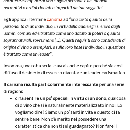
carattere esemplare di una singola persona, e dei modelli
normativi o ordini rivelati o impartiti da tale soggetto
”.
Egli applica il termine
carisma
ad “
una certa qualità della
personalità di un individuo, in virtù della quale egli si eleva dagli
uomini comuni ed è trattato come uno dotato di poteri o qualità
soprannaturali, sovrumane (…). Questi requisiti sono considerati di
origine divina o esemplari, e sulla loro base l’individuo in questione
è trattato come un leader
“
.
Insomma, una roba seria; e avrai anche capito perché sia così
diffuso il desiderio di essere o diventare un leader carismatico.
Il carisma risulta particolarmente interessante
per una serie
di ragioni:
ci fa sentire un po’ speciali in virtù di un dono
, qualcosa
di divino che si è naturalmente materializzato in noi. Lo
vogliamo dire? Siamo un po’ santi in vita e questo ci fa
sentire bene. Non c’è merito nel possedere una
caratteristica che non ti sei guadagnato? Non fare il