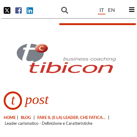
IT
EN
post
t
HOME
|
BLOG
|
FARE IL (E LA) LEADER, CHE FATICA…
|
Leader carismatico - Definizione e Caratteristiche