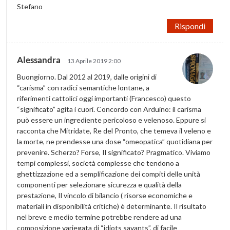
Stefano
Rispondi
Alessandra
13 Aprile 2019 2:00
Buongiorno. Dal 2012 al 2019, dalle origini di
“carisma” con radici semantiche lontane, a
riferimenti cattolici oggi importanti (Francesco) questo
“significato” agita i cuori. Concordo con Arduino: il carisma
può essere un ingrediente pericoloso e velenoso. Eppure si
racconta che Mitridate, Re del Pronto, che temeva il veleno e
la morte, ne prendesse una dose “omeopatica” quotidiana per
prevenire. Scherzo? Forse, Il significato? Pragmatico. Viviamo
tempi complessi, società complesse che tendono a
ghettizzazione ed a semplificazione dei compiti delle unità
componenti per selezionare sicurezza e qualità della
prestazione, Il vincolo di bilancio ( risorse economiche e
materiali in disponibilità critiche) è determinante. Il risultato
nel breve e medio termine potrebbe rendere ad una
composizione variegata di “idiots savants”, di facile