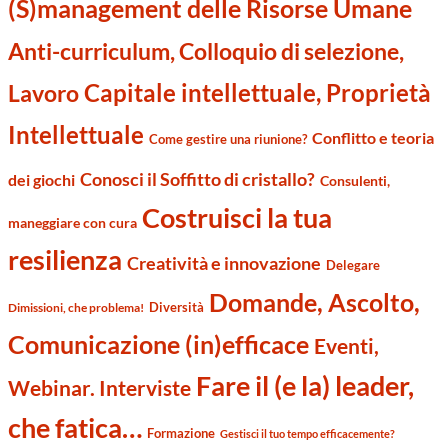
(S)management delle Risorse Umane
Anti-curriculum, Colloquio di selezione,
Capitale intellettuale, Proprietà
Lavoro
Intellettuale
Conflitto e teoria
Come gestire una riunione?
Conosci il Soffitto di cristallo?
dei giochi
Consulenti,
Costruisci la tua
maneggiare con cura
resilienza
Creatività e innovazione
Delegare
Domande, Ascolto,
Diversità
Dimissioni, che problema!
Comunicazione (in)efficace
Eventi,
Fare il (e la) leader,
Webinar. Interviste
che fatica…
Formazione
Gestisci il tuo tempo efficacemente?