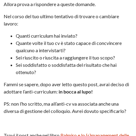
Allora prova a rispondere a queste domande.
Nel corso del tuo ultimo tentativo di trovare o cambiare
lavoro:
Quanti curriculum hai inviato?
Quante volte il tuo cv è stato capace di concvincere
qualcuno a intervistarti?
Sei riuscito o riuscita a raggiungere il tuo scopo?
Sei soddisfatto o soddisfatta del risultato che hai
ottenuto?
Fammi se sapere, dopo aver letto questo post, avrai deciso di
adottare l’anti-curriculum:
in bocca al lupo!
PS: non l’ho scritto, ma all’anti-cv va associata anche una
diversa di gestione del colloquio. Avrei dovuto specificarlo?
Trovi il post anche nel libro
Palmiro e lo (s)management delle