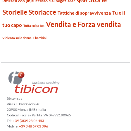
Sport
Ritirarsi con (in)successo
Sai negoziare?
Storielle Storiacce
Tu e il
Tattiche di sopravvivenza
Vendita e Forza vendita
tuo capo
Tutta colpa tua
Violenza sulle donne. E bambini
tibicon
sas
Via G.F. Parravicini 40
20900 Monza (MB) -Italia
Codice Fiscale / Partita IVA 04772190965
Tel:
+39 (0)39 23 04 453
Mobile:
+39 348 67 03 396