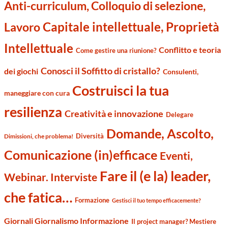
Anti-curriculum, Colloquio di selezione,
Capitale intellettuale, Proprietà
Lavoro
Intellettuale
Conflitto e teoria
Come gestire una riunione?
Conosci il Soffitto di cristallo?
dei giochi
Consulenti,
Costruisci la tua
maneggiare con cura
resilienza
Creatività e innovazione
Delegare
Domande, Ascolto,
Diversità
Dimissioni, che problema!
Comunicazione (in)efficace
Eventi,
Fare il (e la) leader,
Webinar. Interviste
che fatica…
Formazione
Gestisci il tuo tempo efficacemente?
Giornali Giornalismo Informazione
Il project manager? Mestiere