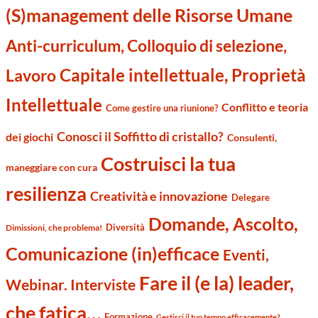
(S)management delle Risorse Umane
Anti-curriculum, Colloquio di selezione,
Capitale intellettuale, Proprietà
Lavoro
Intellettuale
Conflitto e teoria
Come gestire una riunione?
Conosci il Soffitto di cristallo?
dei giochi
Consulenti,
Costruisci la tua
maneggiare con cura
resilienza
Creatività e innovazione
Delegare
Domande, Ascolto,
Diversità
Dimissioni, che problema!
Comunicazione (in)efficace
Eventi,
Fare il (e la) leader,
Webinar. Interviste
che fatica…
Formazione
Gestisci il tuo tempo efficacemente?