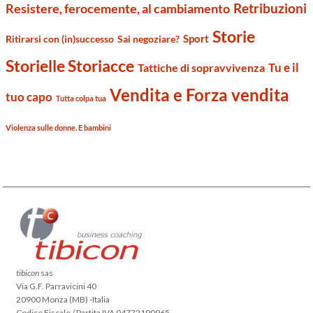
Retribuzioni
Resistere, ferocemente, al cambiamento
Storie
Sport
Ritirarsi con (in)successo
Sai negoziare?
Storielle Storiacce
Tu e il
Tattiche di sopravvivenza
Vendita e Forza vendita
tuo capo
Tutta colpa tua
Violenza sulle donne. E bambini
tibicon
sas
Via G.F. Parravicini 40
20900 Monza (MB) -Italia
Codice Fiscale / Partita IVA 04772190965