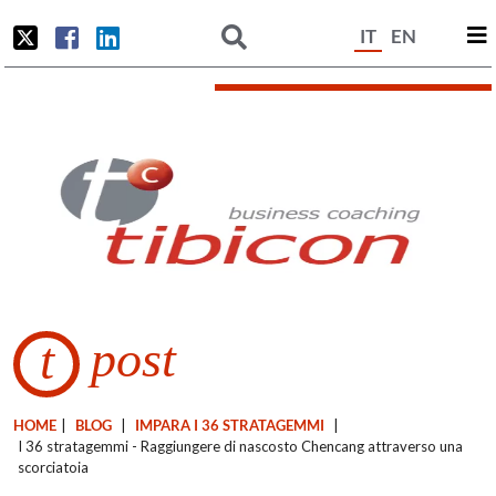
IT
EN
post
t
HOME
|
BLOG
|
IMPARA I 36 STRATAGEMMI
|
I 36 stratagemmi - Raggiungere di nascosto Chencang attraverso una
scorciatoia