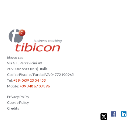
tibicon
sas
Via G.F. Parravicini 40
20900 Monza (MB) -Italia
Codice Fiscale / Partita IVA 04772190965
Tel:
+39 (0)39 23 04 453
Mobile:
+39 348 67 03 396
Privacy Policy
Cookie Policy
Credits