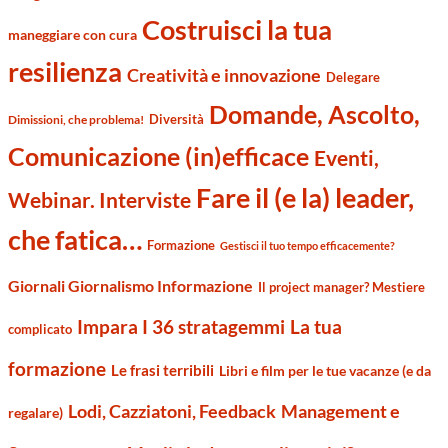
Costruisci la tua
maneggiare con cura
resilienza
Creatività e innovazione
Delegare
Domande, Ascolto,
Diversità
Dimissioni, che problema!
Comunicazione (in)efficace
Eventi,
Fare il (e la) leader,
Webinar. Interviste
che fatica…
Formazione
Gestisci il tuo tempo efficacemente?
Giornali Giornalismo Informazione
Il project manager? Mestiere
Impara I 36 stratagemmi
La tua
complicato
formazione
Le frasi terribili
Libri e film per le tue vacanze (e da
Management e
Lodi, Cazziatoni, Feedback
regalare)