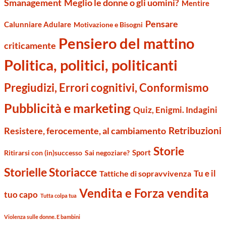
Smanagement
Meglio le donne o gli uomini?
Mentire
Pensare
Calunniare Adulare
Motivazione e Bisogni
Pensiero del mattino
criticamente
Politica, politici, politicanti
Pregiudizi, Errori cognitivi, Conformismo
Pubblicità e marketing
Quiz, Enigmi. Indagini
Retribuzioni
Resistere, ferocemente, al cambiamento
Storie
Sport
Ritirarsi con (in)successo
Sai negoziare?
Storielle Storiacce
Tu e il
Tattiche di sopravvivenza
Vendita e Forza vendita
tuo capo
Tutta colpa tua
Violenza sulle donne. E bambini