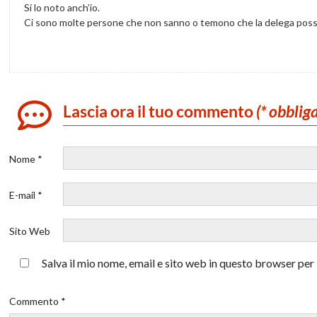
Si lo noto anch’io.
Ci sono molte persone che non sanno o temono che la delega poss
Lascia ora il tuo commento
(* obblig
Nome *
E-mail *
Sito Web
Salva il mio nome, email e sito web in questo browser pe
Commento *