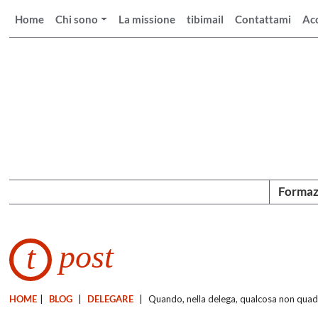
Home
Chi sono
La missione
tibimail
Contattami
Ac
Formaz
post
t
HOME
|
BLOG
|
DELEGARE
|
Quando, nella delega, qualcosa non quadr