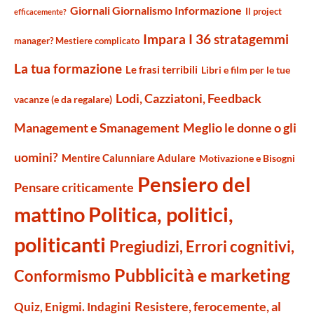
Giornali Giornalismo Informazione
Il project
efficacemente?
Impara I 36 stratagemmi
manager? Mestiere complicato
La tua formazione
Le frasi terribili
Libri e film per le tue
Lodi, Cazziatoni, Feedback
vacanze (e da regalare)
Management e Smanagement
Meglio le donne o gli
uomini?
Mentire Calunniare Adulare
Motivazione e Bisogni
Pensiero del
Pensare criticamente
mattino
Politica, politici,
politicanti
Pregiudizi, Errori cognitivi,
Pubblicità e marketing
Conformismo
Resistere, ferocemente, al
Quiz, Enigmi. Indagini