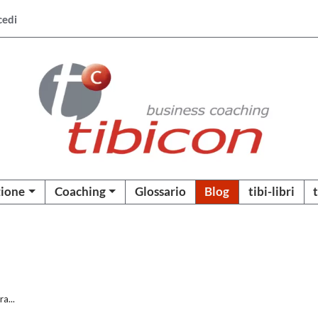
cedi
ione
Coaching
Glossario
Blog
tibi-libri
a...