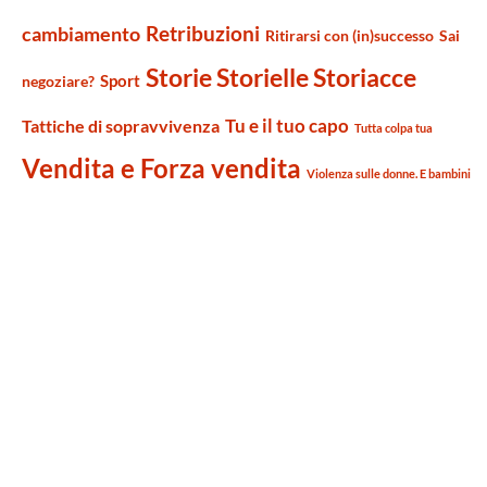
Retribuzioni
cambiamento
Ritirarsi con (in)successo
Sai
Storie Storielle Storiacce
Sport
negoziare?
Tu e il tuo capo
Tattiche di sopravvivenza
Tutta colpa tua
Vendita e Forza vendita
Violenza sulle donne. E bambini