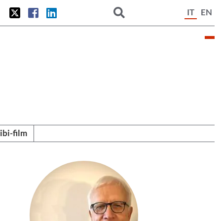
IT
EN
tibi-film