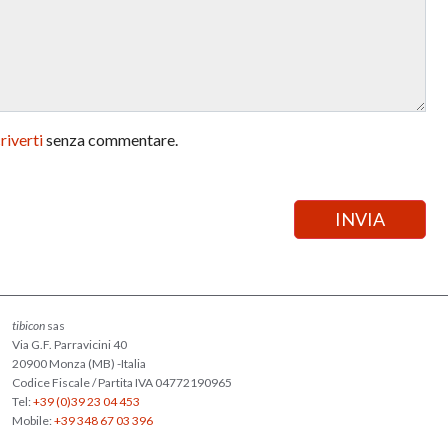
criverti
senza commentare.
tibicon
sas
Via G.F. Parravicini 40
20900 Monza (MB) -Italia
Codice Fiscale / Partita IVA 04772190965
Tel:
+39 (0)39 23 04 453
Mobile:
+39 348 67 03 396