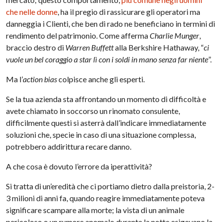
che nelle donne
, ha il pregio di rassicurare gli operatori ma
danneggia i Clienti, che ben di rado ne beneficiano in termini di
rendimento del patrimonio. Come afferma
Charlie Munger
,
braccio destro di
Warren Buffett
alla Berkshire Hathaway, “
ci
vuole un bel coraggio a star lì con i soldi in mano senza far niente
”.
Ma l’
action bias
colpisce anche gli esperti.
Se la tua azienda sta affrontando un momento di difficoltà e
avete chiamato in soccorso un rinomato consulente,
difficilmente questi si asterrà dall’indicare immediatamente
soluzioni che, specie in caso di una situazione complessa,
potrebbero addirittura recare danno.
A che cosa è dovuto l’errore da iperattività?
Si tratta di un’eredità che ci portiamo dietro dalla preistoria, 2-
3 milioni di anni fa, quando reagire immediatamente poteva
significare scampare alla morte; la vista di un animale
pericoloso o un rumore anomalo durante la notte esigevano la