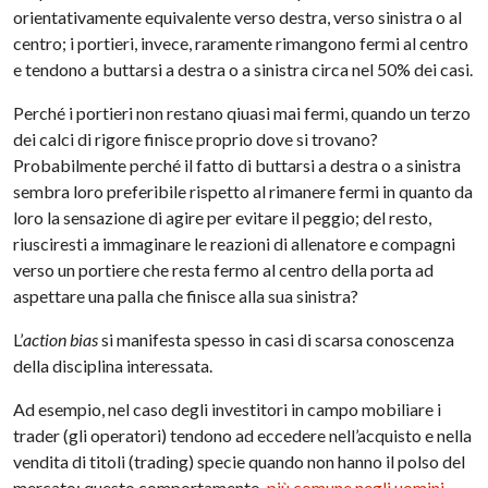
orientativamente equivalente verso destra, verso sinistra o al
centro; i portieri, invece, raramente rimangono fermi al centro
e tendono a buttarsi a destra o a sinistra circa nel 50% dei casi.
Perché i portieri non restano qiuasi mai fermi, quando un terzo
dei calci di rigore finisce proprio dove si trovano?
Probabilmente perché il fatto di buttarsi a destra o a sinistra
sembra loro preferibile rispetto al rimanere fermi in quanto da
loro la sensazione di agire per evitare il peggio; del resto,
riusciresti a immaginare le reazioni di allenatore e compagni
verso un portiere che resta fermo al centro della porta ad
aspettare una palla che finisce alla sua sinistra?
L’
action bias
si manifesta spesso in casi di scarsa conoscenza
della disciplina interessata.
Ad esempio, nel caso degli investitori in campo mobiliare i
trader (gli operatori) tendono ad eccedere nell’acquisto e nella
vendita di titoli (trading) specie quando non hanno il polso del
mercato; questo comportamento,
più comune negli uomini