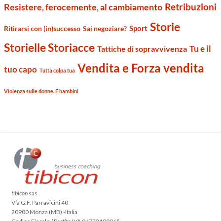
Retribuzioni
Resistere, ferocemente, al cambiamento
Storie
Sport
Ritirarsi con (in)successo
Sai negoziare?
Storielle Storiacce
Tu e il
Tattiche di sopravvivenza
Vendita e Forza vendita
tuo capo
Tutta colpa tua
Violenza sulle donne. E bambini
tibicon
sas
Via G.F. Parravicini 40
20900 Monza (MB) -Italia