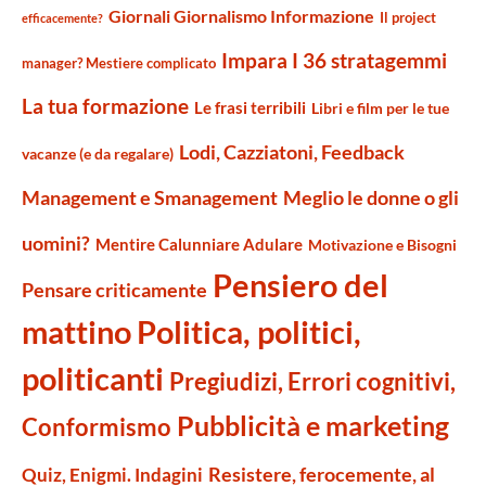
Giornali Giornalismo Informazione
Il project
efficacemente?
Impara I 36 stratagemmi
manager? Mestiere complicato
La tua formazione
Le frasi terribili
Libri e film per le tue
Lodi, Cazziatoni, Feedback
vacanze (e da regalare)
Management e Smanagement
Meglio le donne o gli
uomini?
Mentire Calunniare Adulare
Motivazione e Bisogni
Pensiero del
Pensare criticamente
mattino
Politica, politici,
politicanti
Pregiudizi, Errori cognitivi,
Pubblicità e marketing
Conformismo
Resistere, ferocemente, al
Quiz, Enigmi. Indagini