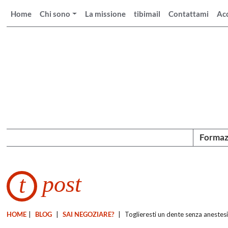
Home
Chi sono
La missione
tibimail
Contattami
Ac
Formaz
post
t
HOME
|
BLOG
|
SAI NEGOZIARE?
|
Toglieresti un dente senza anestes