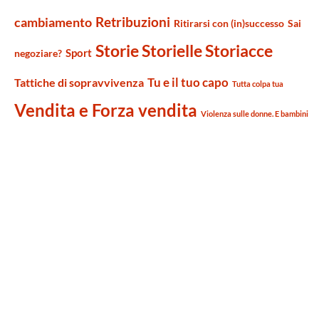
Retribuzioni
cambiamento
Ritirarsi con (in)successo
Sai
Storie Storielle Storiacce
Sport
negoziare?
Tu e il tuo capo
Tattiche di sopravvivenza
Tutta colpa tua
Vendita e Forza vendita
Violenza sulle donne. E bambini