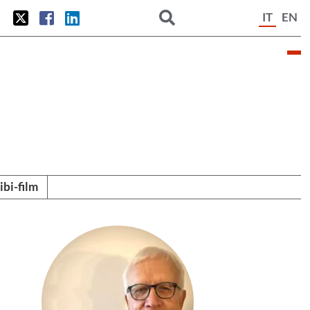
IT
EN
tibi-film