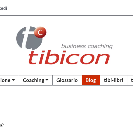
cedi
ione
Coaching
Glossario
Blog
tibi-libri
ia?