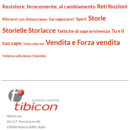
Retribuzioni
Resistere, ferocemente, al cambiamento
Storie
Sport
Ritirarsi con (in)successo
Sai negoziare?
Storielle Storiacce
Tu e il
Tattiche di sopravvivenza
Vendita e Forza vendita
tuo capo
Tutta colpa tua
Violenza sulle donne. E bambini
tibicon
sas
Via G.F. Parravicini 40
20900 Monza (MB) -Italia