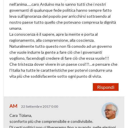
nell’anima…..caro Arduino ma lo sanno tutti che i nostri
governanti di qualunque fede politica hanno sempre fatto
leva sull’ignoranza del popolo per arricchirsi sottraendo al
nostro paese tutto quello che potevano compresa la dignità
umana.
La conoscenza è il sapere, apre la mente e porta al
ragionamento, alla comprensione, alla coscienza.
Naturalmente tutto questo non fà comodo ad un governo
che vuole indurre la gente a fare ciò che i governanti
vogliono, facendogli credere di fare ciò che essa vuole!!!
Che tristezza dover vivere in un paese così!!!…e pensare che
l’Italia ha tutte le caratteristiche per potervi condurre una
vita più che soddisfacente sotto ogni punto di vista.
Rispondi
AM
22 Settembre 2017 0:00
Cara Tiziana,
sconforto più che comprensibile e condivisibile.
Di certi politici non ci libereremo fino a quando, nelle elezioni,