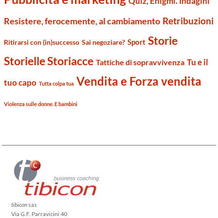
Quiz, Enigmi. Indagini
Retribuzioni
Resistere, ferocemente, al cambiamento
Storie
Sport
Ritirarsi con (in)successo
Sai negoziare?
Storielle Storiacce
Tu e il
Tattiche di sopravvivenza
Vendita e Forza vendita
tuo capo
Tutta colpa tua
Violenza sulle donne. E bambini
tibicon
sas
Via G.F. Parravicini 40