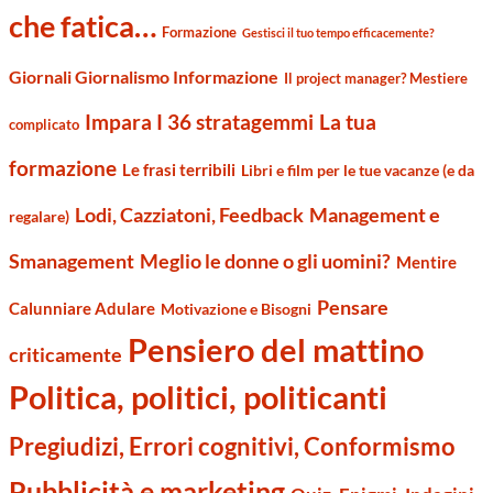
che fatica…
Formazione
Gestisci il tuo tempo efficacemente?
Giornali Giornalismo Informazione
Il project manager? Mestiere
Impara I 36 stratagemmi
La tua
complicato
formazione
Le frasi terribili
Libri e film per le tue vacanze (e da
Management e
Lodi, Cazziatoni, Feedback
regalare)
Smanagement
Meglio le donne o gli uomini?
Mentire
Pensare
Calunniare Adulare
Motivazione e Bisogni
Pensiero del mattino
criticamente
Politica, politici, politicanti
Pregiudizi, Errori cognitivi, Conformismo
Pubblicità e marketing