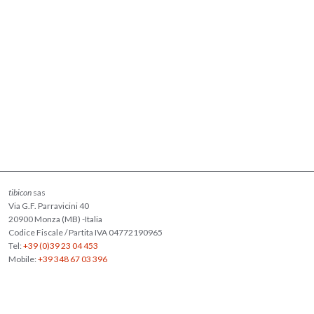
tibicon
sas
Via G.F. Parravicini 40
20900 Monza (MB) -Italia
Codice Fiscale / Partita IVA 04772190965
Tel:
+39 (0)39 23 04 453
Mobile:
+39 348 67 03 396