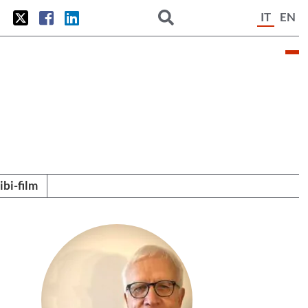
IT
EN
tibi-film