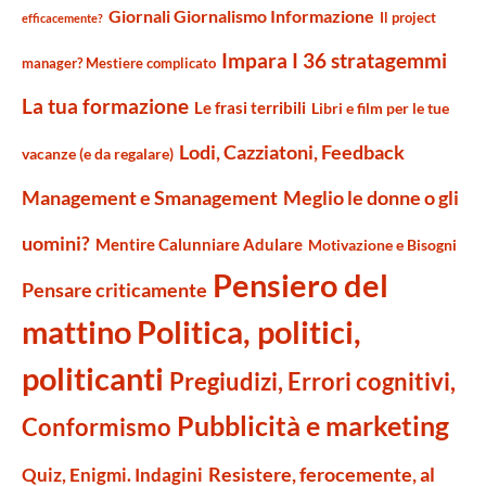
Giornali Giornalismo Informazione
Il project
efficacemente?
Impara I 36 stratagemmi
manager? Mestiere complicato
La tua formazione
Le frasi terribili
Libri e film per le tue
Lodi, Cazziatoni, Feedback
vacanze (e da regalare)
Management e Smanagement
Meglio le donne o gli
uomini?
Mentire Calunniare Adulare
Motivazione e Bisogni
Pensiero del
Pensare criticamente
mattino
Politica, politici,
politicanti
Pregiudizi, Errori cognitivi,
Pubblicità e marketing
Conformismo
Resistere, ferocemente, al
Quiz, Enigmi. Indagini