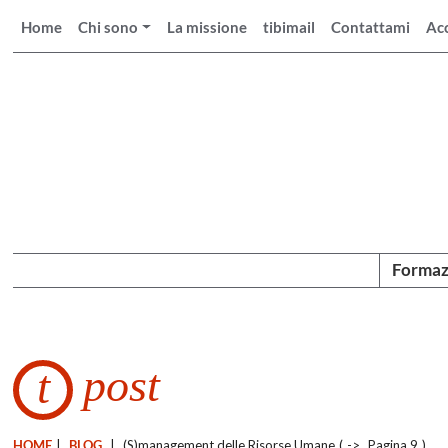
Home
Chi sono
La missione
tibimail
Contattami
Ac
Formaz
post
t
HOME
|
BLOG
|
(S)management delle Risorse Umane
(
->
Pagina 9
)