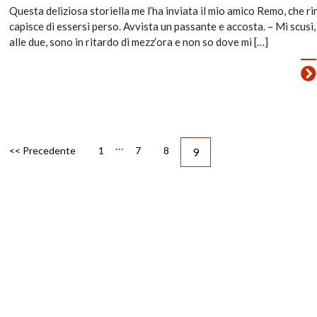
Questa deliziosa storiella me l’ha inviata il mio amico Remo, che 
capisce di essersi perso. Avvista un passante e accosta. – Mi scus
alle due, sono in ritardo di mezz‘ora e non so dove mi […]
…
<< Precedente
1
7
8
9