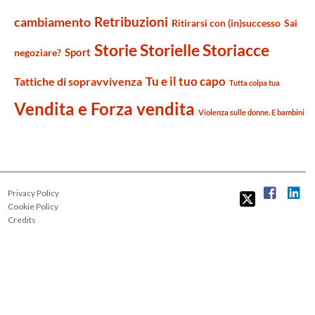
Retribuzioni
cambiamento
Ritirarsi con (in)successo
Sai
Storie Storielle Storiacce
Sport
negoziare?
Tu e il tuo capo
Tattiche di sopravvivenza
Tutta colpa tua
Vendita e Forza vendita
Violenza sulle donne. E bambini
Privacy Policy
Cookie Policy
Credits