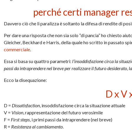
perché certi manager re
Davvero ciò che li paralizza è soltanto la difesa di rendite di posi
Per dare una risposta che non sia solo “di pancia” ho chiesto aiu
Gleicher, Beckhard e Harris, della quale ho scritto in passato sp
commerciale
.
Essa si basa su quattro parametri:
l’insoddisfazione circa la situaz
passi da intraprendere nel breve per realizzare il futuro desiderato, 
Ecco la disequazione:
D x V 
D =
Dissatisfaction
, insoddisfazione circa la situazione attuale
V =
Vision
, rappresentazione del futuro verosimile
F =
First steps
, i primi passi da intraprendere (nel breve)
R =
Resistenza al cambiamento
.