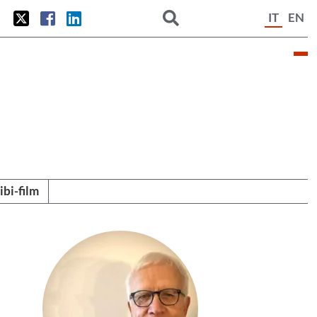
IT
EN
tibi-film