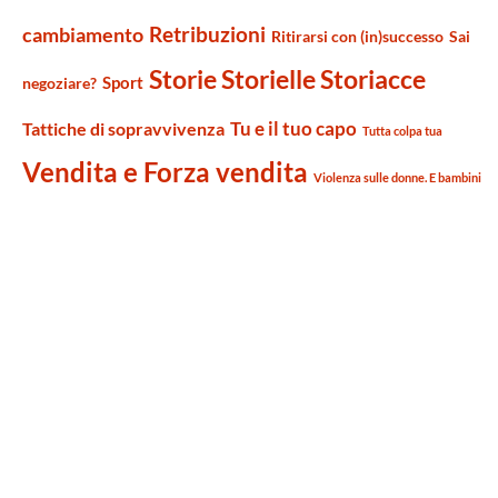
Retribuzioni
cambiamento
Ritirarsi con (in)successo
Sai
Storie Storielle Storiacce
Sport
negoziare?
Tu e il tuo capo
Tattiche di sopravvivenza
Tutta colpa tua
Vendita e Forza vendita
Violenza sulle donne. E bambini