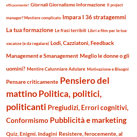
Giornali Giornalismo Informazione
Il project
efficacemente?
Impara I 36 stratagemmi
manager? Mestiere complicato
La tua formazione
Le frasi terribili
Libri e film per le tue
Lodi, Cazziatoni, Feedback
vacanze (e da regalare)
Management e Smanagement
Meglio le donne o gli
uomini?
Mentire Calunniare Adulare
Motivazione e Bisogni
Pensiero del
Pensare criticamente
mattino
Politica, politici,
politicanti
Pregiudizi, Errori cognitivi,
Pubblicità e marketing
Conformismo
Resistere, ferocemente, al
Quiz, Enigmi. Indagini