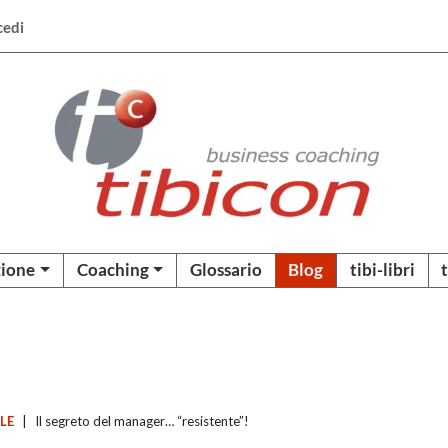
cedi
ione
Coaching
Glossario
Blog
tibi-libri
ALE
|
Il segreto del manager… “resistente”!