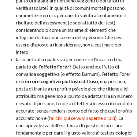
punto di ingaggiare non sono veggenti o portatori di
verità assolute? In qualità di comuni mortali possono
commettere errori: per questo valuta attentamente il
risultato dell’assessment (e soprattutto dei test),
considerandolo come un insieme di elementi che
integrano la tua conoscenza delle persone. Che devi
essere disposto a riconsiderare, non a cestinare per
intero;
la società alla quale stai per conferire l’incarico ti ha
parlato dell’
effetto Forer
? Detto anche effetto di
convalida soggettiva (o effetto Barnum), l’effetto Forer
è un
errore cognitivo piuttosto diffuso
; una persona,
posta di fronte a un profilo psicologico che ritiene a lei
attribuito ma generico al punto da adattarsi a un numero
elevato di persone, tende a riflettersi in esso ritenendolo
accurato: senza rendersi conto del fatto che quel profilo
accurato non è (
fai clic qui se vuoi saperne di più
). La
consapevolezza dell’esistenza di questo errore sarà
fondamentale per dare il giusto valore ai test psicologici