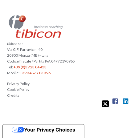
tibicon
sas
Via G.F. Parravicini 40
20900 Monza (MB) -Italia
Codice Fiscale / Partita IVA 04772190965
Tel:
+39 (0)39 23 04 453
Mobile:
+39 348 67 03 396
Privacy Policy
Cookie Policy
Credits
Your Privacy Choices