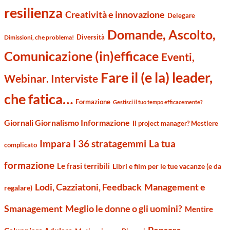
resilienza
Creatività e innovazione
Delegare
Domande, Ascolto,
Diversità
Dimissioni, che problema!
Comunicazione (in)efficace
Eventi,
Fare il (e la) leader,
Webinar. Interviste
che fatica…
Formazione
Gestisci il tuo tempo efficacemente?
Giornali Giornalismo Informazione
Il project manager? Mestiere
Impara I 36 stratagemmi
La tua
complicato
formazione
Le frasi terribili
Libri e film per le tue vacanze (e da
Management e
Lodi, Cazziatoni, Feedback
regalare)
Smanagement
Meglio le donne o gli uomini?
Mentire