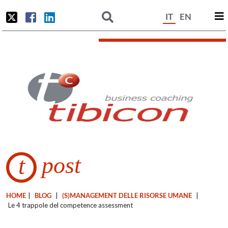
IT
EN
post
t
HOME
|
BLOG
|
(S)MANAGEMENT DELLE RISORSE UMANE
|
Le 4 trappole del competence assessment