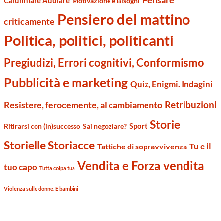
Pensare
Calunniare Adulare
Motivazione e Bisogni
Pensiero del mattino
criticamente
Politica, politici, politicanti
Pregiudizi, Errori cognitivi, Conformismo
Pubblicità e marketing
Quiz, Enigmi. Indagini
Retribuzioni
Resistere, ferocemente, al cambiamento
Storie
Sport
Ritirarsi con (in)successo
Sai negoziare?
Storielle Storiacce
Tu e il
Tattiche di sopravvivenza
Vendita e Forza vendita
tuo capo
Tutta colpa tua
Violenza sulle donne. E bambini