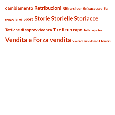
Retribuzioni
cambiamento
Ritirarsi con (in)successo
Sai
Storie Storielle Storiacce
Sport
negoziare?
Tu e il tuo capo
Tattiche di sopravvivenza
Tutta colpa tua
Vendita e Forza vendita
Violenza sulle donne. E bambini