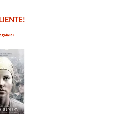
ILIENTE!
regalare)