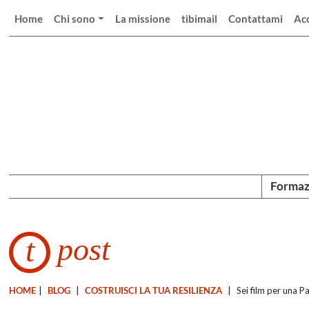
Home
Chi sono
La missione
tibimail
Contattami
Ac
Formaz
post
t
HOME
|
BLOG
|
COSTRUISCI LA TUA RESILIENZA
|
Sei film per una Pa