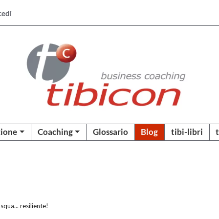
cedi
ione
Coaching
Glossario
Blog
tibi-libri
squa... resiliente!