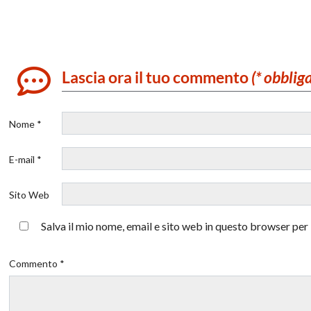
Lascia ora il tuo commento
(* obblig
Nome *
E-mail *
Sito Web
Salva il mio nome, email e sito web in questo browser pe
Commento *