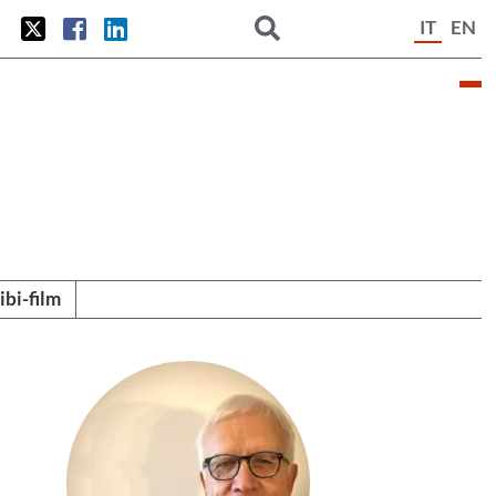
IT
EN
tibi-film