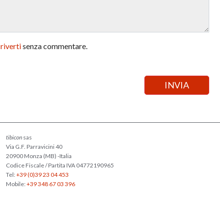
criverti
senza commentare.
tibicon
sas
Via G.F. Parravicini 40
20900 Monza (MB) -Italia
Codice Fiscale / Partita IVA 04772190965
Tel:
+39 (0)39 23 04 453
Mobile:
+39 348 67 03 396