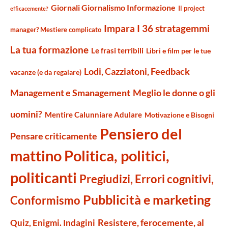
Giornali Giornalismo Informazione
Il project
efficacemente?
Impara I 36 stratagemmi
manager? Mestiere complicato
La tua formazione
Le frasi terribili
Libri e film per le tue
Lodi, Cazziatoni, Feedback
vacanze (e da regalare)
Management e Smanagement
Meglio le donne o gli
uomini?
Mentire Calunniare Adulare
Motivazione e Bisogni
Pensiero del
Pensare criticamente
mattino
Politica, politici,
politicanti
Pregiudizi, Errori cognitivi,
Pubblicità e marketing
Conformismo
Resistere, ferocemente, al
Quiz, Enigmi. Indagini