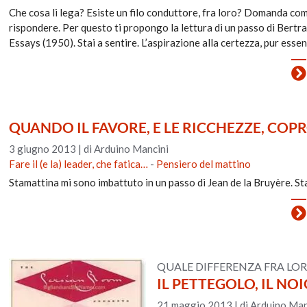
Che cosa li lega? Esiste un filo conduttore, fra loro? Domanda comp
rispondere. Per questo ti propongo la lettura di un passo di Bertra
Essays (1950). Stai a sentire. L’aspirazione alla certezza, pur ess
QUANDO IL FAVORE, E LE RICCHEZZE, COP
3 giugno 2013
|
di Arduino Mancini
Fare il (e la) leader, che fatica…
-
Pensiero del mattino
Stamattina mi sono imbattuto in un passo di Jean de la Bruyère. Sta
QUALE DIFFERENZA FRA LO
IL PETTEGOLO, IL NO
21 maggio 2013
|
di Arduino Man