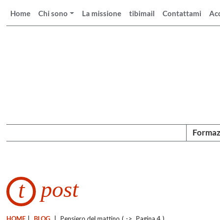
Home
Chi sono
La missione
tibimail
Contattami
Ac
Formaz
post
t
HOME
|
BLOG
|
Pensiero del mattino
(
->
Pagina 4
)