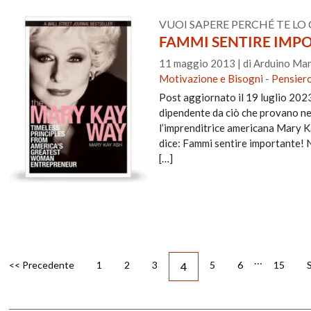
VUOI SAPERE PERCHÉ TE LO
FAMMI SENTIRE IMP
11 maggio 2013
|
di Arduino Man
Motivazione e Bisogni
-
Pensiero
Post aggiornato il 19 luglio 202
dipendente da ciò che provano nel
l’imprenditrice americana Mary Ka
dice: Fammi sentire importante!
[…]
…
<< Precedente
1
2
3
5
6
15
4