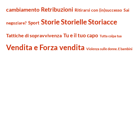
Retribuzioni
cambiamento
Ritirarsi con (in)successo
Sai
Storie Storielle Storiacce
Sport
negoziare?
Tu e il tuo capo
Tattiche di sopravvivenza
Tutta colpa tua
Vendita e Forza vendita
Violenza sulle donne. E bambini