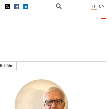
IT
EN
tibi-film