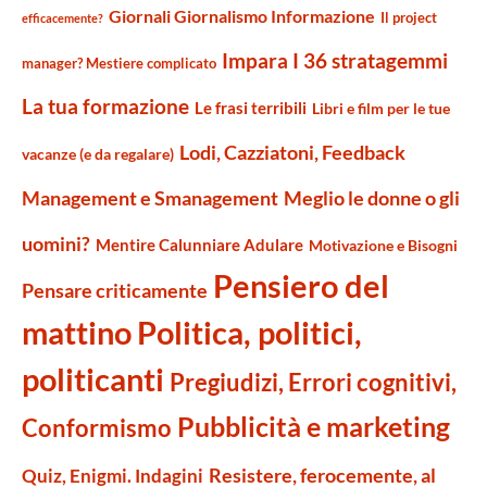
Giornali Giornalismo Informazione
Il project
efficacemente?
Impara I 36 stratagemmi
manager? Mestiere complicato
La tua formazione
Le frasi terribili
Libri e film per le tue
Lodi, Cazziatoni, Feedback
vacanze (e da regalare)
Management e Smanagement
Meglio le donne o gli
uomini?
Mentire Calunniare Adulare
Motivazione e Bisogni
Pensiero del
Pensare criticamente
mattino
Politica, politici,
politicanti
Pregiudizi, Errori cognitivi,
Pubblicità e marketing
Conformismo
Resistere, ferocemente, al
Quiz, Enigmi. Indagini