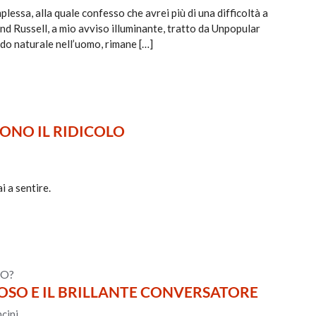
lessa, alla quale confesso che avrei più di una difficoltà a
nd Russell, a mio avviso illuminante, tratto da Unpopular
endo naturale nell’uomo, rimane […]
RONO IL RIDICOLO
i a sentire.
RO?
IOSO E IL BRILLANTE CONVERSATORE
cini