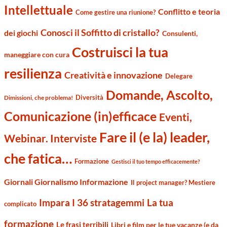
Intellettuale
Conflitto e teoria
Come gestire una riunione?
Conosci il Soffitto di cristallo?
dei giochi
Consulenti,
Costruisci la tua
maneggiare con cura
resilienza
Creatività e innovazione
Delegare
Domande, Ascolto,
Diversità
Dimissioni, che problema!
Comunicazione (in)efficace
Eventi,
Fare il (e la) leader,
Webinar. Interviste
che fatica…
Formazione
Gestisci il tuo tempo efficacemente?
Giornali Giornalismo Informazione
Il project manager? Mestiere
Impara I 36 stratagemmi
La tua
complicato
formazione
Le frasi terribili
Libri e film per le tue vacanze (e da